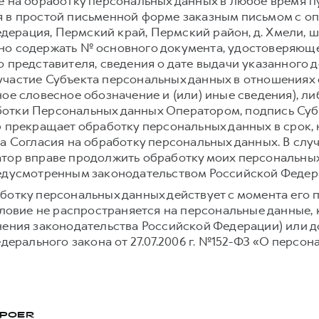
е на обработку персональных данных в любое время 
 в простой письменной форме заказным письмом с о
едерация, Пермский край, Пермский район, д. Хмели, ш
но содержать № основного документа, удостоверяюще
 представителя, сведения о дате выдачи указанного 
частие Субъекта персональных данных в отношениях 
ое словесное обозначение и (или) иные сведения), л
отки Персональных данных Оператором, подпись Суб
р прекращает обработку персональных данных в срок,
а Согласия на обработку персональных данных. В слу
тор вправе продолжить обработку моих персональных
редусмотренным законодательством Российской Федер
ботку персональных данных действует с момента его 
условие не распространяется на персональные данные,
нения законодательства Российской Федерации) или до
едерального закона от 27.07.2006 г. №152-ФЗ «О персон
POER