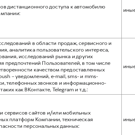
ов дистанционного доступа к автомобилю
ины
омпании:
следований в области продаж, сервисного и
я, аналитика пользовательского интереса,
ования, исследований рынка и других
я предпочтений Пользователей, в том числе
ины
етворенности качеством предоставленных
ush – уведомлений, e-mail, sms- и mms-
ки, телефонных звонков и информационно-
ких как ВКонтакте, Telegram и т.д.:
и сервисов сайтов и/или мобильных
ных платформ Компании, техническая
ины
пасности персональных данных: