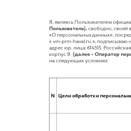
Я, являясь Пользователем официа
Пользователь),
свободно, своей в
«О персональных данных», посред
« vm-prm-haval.ru », подписываю
адрес юр. лица: 614513. Российск
корпус В
(далее - Оператор пе
на следующих условиях:
N
Цели обработки персональн