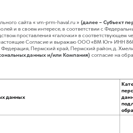
льного сайта « vm-prm-haval.ru »
(далее – Субъект п
олей и в своем интересе, в соответствии с Федеральным
ством проставления «галочки» в соответствующем чек
 настоящее Согласие и выражаю ООО «ВМ Юг» ИНН 860
ая Федерация, Пермский край, Пермский район, д. Хмели
рсональных данных и/или Компания)
согласие на обр
Кат
пер
ых данных
дан
под
обр