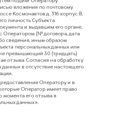
путем подачи Оператору
писью вложения по почтовому
оссе Космонавтов д. 316 корпус В.
го личность Субъекта
документа и выдавшем его органе,
с Оператором (№ договора, дата
ибо сведения, иным образом
ъекта персональных данных или
 не превышающий 30 (тридцать)
чае отзыва Согласия на обработку
 данных в отсутствие настоящего
ации.
предоставления Оператору и в
 которые Оператор имеет право
 момента его отзыва в
альных данных».