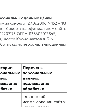
ерсональных данных и/или
 законом от 27.07.2006 N 152 - ФЗ
 – боксе в на официальном сайте
2207173 ОГРН 1138602012845,
, шоссе Космонавтов д. 316
аботку моих персональных данных
егории
Перечень
сональных
персональных
ных,
данных,
лежащих
подлежащих
аботке
обработке
- данные об
использовании сайта;