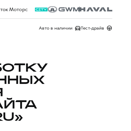
ток Моторс
Авто в наличии
Тест-драйв
БОТКУ
ННЫХ
Я
АЙТА
RU»