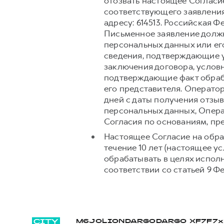
отозвать настоящее Согласи
соответствующего заявления
адресу: 614513. Российская Ф
Письменное заявление долж
персональных данных или его
сведения, подтверждающие у
заключения договора, условн
подтверждающие факт обраб
его представителя. Операто
дней с даты получения отзыв
персональных данных, Опера
Согласия по основаниям, п
Настоящее Согласие на обра
течение 10 лет (настоящее 
обрабатывать в целях испол
соответствии со статьей 9 Ф
M6
JOLION
DARGO
DARGO Х
F7
F7x