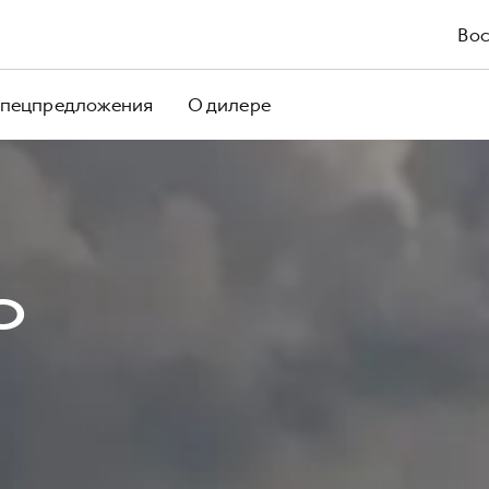
Вос
пецпредложения
О дилере
O