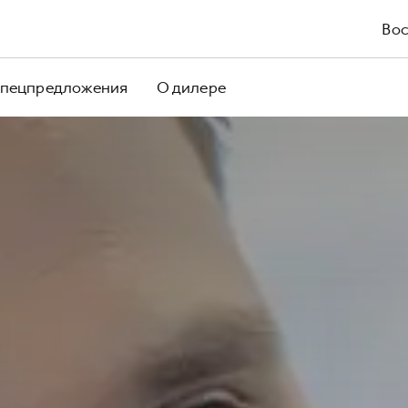
Вос
пецпредложения
О дилере