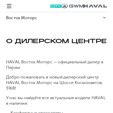
Восток Моторс
О ДИЛЕРСКОМ ЦЕНТРЕ
Модели
Покупателям
Владельцам
Спецпредложения
О дилере
HAVAL Восток Моторс — официальный дилер в
Перми
ВЫБОР И ПОКУПКА
СЕРВИС
СПЕЦПРЕДЛОЖЕНИЯ
БРЕНД HAVAL
Добро пожаловать в новый дилерский центр
Автомобили в наличии
Все о сервисе
Покупателям
О бренде
HAVAL Восток Моторс на Шоссе Космонавтов,
316В!
Конфигуратор HAVAL
Запись на сервис
Владельцам
Новости
M6
Аксессуары HAVAL
Моторное масло
О GWM
JOLION
У нас вы найдёте все актуальные модели HAVAL
от 2 049 000 ₽
от 2 049 000 ₽
в наличии:
Каталоги и прайс-листы
Стоимость ТО
Программа «HAVAL Защита+»
— Комфортные кроссоверы
ИНФОРМАЦИЯ О ДИЛЕРЕ