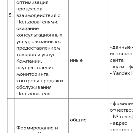
оптимизация
процессов
5.
взаимодействия с
Пользователями,
оказание
консультационных
услуг, связанных с
- данные 
предоставлением
использо
товаров и услуг
иные
сайта;
Компании,
- куки - 
осуществление
- Yandex I
мониторинга,
контроля продаж и
обслуживания
Пользователя:
- фамилия
отчество;
- № теле
общие
- адрес
Формирование и
электрон