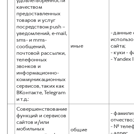
удовлетворенности
качеством
предоставленных
товаров и услуг
посредством push –
- данные 
уведомлений, e-mail,
использо
sms- и mms-
иные
сайта;
сообщений,
- куки - 
почтовой рассылки,
- Yandex I
телефонных
звонков и
информационно-
коммуникационных
сервисов, таких как
ВКонтакте, Telegram
и т.д.:
Совершенствование
- фамилия
функций и сервисов
отчество;
сайтов и/или
- № теле
мобильных
общие
- адрес