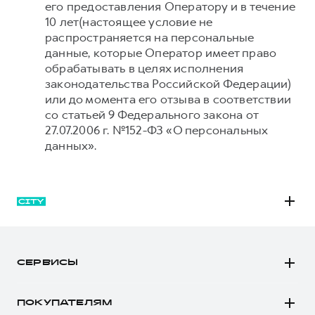
его предоставления Оператору и в течение
10 лет(настоящее условие не
распространяется на персональные
данные, которые Оператор имеет право
обрабатывать в целях исполнения
законодательства Российской Федерации)
или до момента его отзыва в соответствии
со статьей 9 Федерального закона от
27.07.2006 г. №152-ФЗ «О персональных
данных».
M6
JOLION
СЕРВИСЫ
DARGO
Автомобили в наличии
DARGO Х
ПОКУПАТЕЛЯМ
Заказать тест-драйв
F7