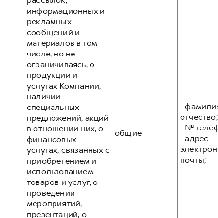
рассылок,
информационных и
рекламных
сообщений и
материалов в том
числе, но не
ограничиваясь, о
продукции и
услугах Компании,
наличии
- фамилия
специальных
отчество;
предложений, акций
- № теле
в отношении них, о
общие
- адрес
финансовых
электрон
услугах, связанных с
почты;
приобретением и
использованием
товаров и услуг, о
проведении
мероприятий,
презентаций, о