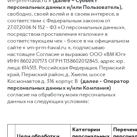
vm-prm-haval.ru »
(далее – Субъект
персональных данных и/или Пользователь),
Тест-драйв
СЕРВИСНОЕ ОБСЛУЖИВАНИЕ
О дилере
свободно, своей волей и в своем интересе, в
Трейд-ин
Нулевое ТО
Контакты
соответствии с Федеральным законом от
27.07.2006 N 152 - ФЗ «О персональных данных»,
DARGO
DARGO X
Программа «Помощь на дороге»
Наша команда
от 3 199 000 ₽
от 3 499 000 ₽
посредством проставления «галочки» в
КРЕДИТ И СТРАХОВАНИЕ
Регламенты технического обслуживания
соответствующем чек – боксе в на официальном
сайте « vm-prm-haval.ru », подписываю
Кредитный калькулятор
Электронный ПТС
настоящее Согласие и выражаю ООО «ВМ Юг»
Страхование
ИНН 8602207173 ОГРН 1138602012845, адрес юр.
лица: 614513. Российская Федерация, Пермский
Кредит
ПОДДЕРЖКА
край, Пермский район, д. Хмели, шоссе
F7
F7X
GWM Безопасность
от 2 899 000 ₽
от 3 599 000 ₽
Космонавтов д. 316 корпус В
(далее - Оператор
персональных данных и/или Компания)
КОРПОРАТИВНЫМ КЛИЕНТАМ
Гарантия HAVAL
согласие на обработку моих персональных
Для малого бизнеса
Мобильное приложение GWM
данных на следующих условиях:
Корпоративным клиентам
Программа «HAVAL Защита+»
Крупным корпоративным клиентам
Руководства по эксплуатации
POER
от 3 449 000 ₽
Система управления автопарком
Подписки
Категории
Перечен
Цели обработки
персональных
персона