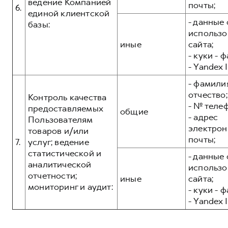
ведение Компанией
почты;
6.
единой клиентской
- данные 
базы:
использо
иные
сайта;
- куки - 
- Yandex I
- фамилия
отчество;
Контроль качества
- № теле
предоставляемых
общие
- адрес
Пользователям
электрон
товаров и/или
почты;
7.
услуг; ведение
статистической и
- данные 
аналитической
использо
отчетности;
иные
сайта;
мониторинг и аудит:
- куки - 
- Yandex I