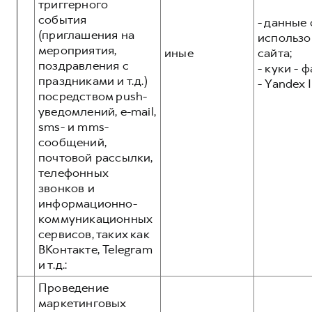
триггерного
события
- данные 
(приглашения на
использо
мероприятия,
иные
сайта;
поздравления с
- куки - 
праздниками и т.д.)
- Yandex I
посредством push-
уведомлений, e-mail,
sms- и mms-
сообщений,
почтовой рассылки,
телефонных
звонков и
информационно-
коммуникационных
сервисов, таких как
ВКонтакте, Telegram
и т.д.:
Проведение
маркетинговых