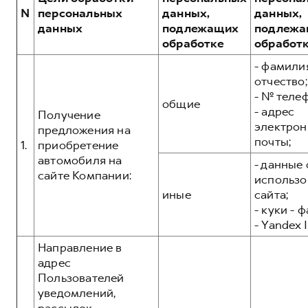
Сервис для корпоративных клиентов
N
персональных
данных,
данных,
HAVAL Лизинг
АКСЕССУАРЫ HAVAL
данных
подлежащих
подлежа
обработке
обработ
Автомобильные аксессуары
- фамилия
АКСЕССУАРЫ HAVAL
Коллекция CITY
отчество;
Автомобильные аксессуары
Коллекция Базовая
- № теле
общие
- адрес
Коллекция CITY
Коллекция Детская
Получение
электрон
предложения на
Коллекция Базовая
почты;
1.
приобретение
Коллекция Детская
автомобиля на
- данные 
сайте Компании:
использо
иные
сайта;
- куки - 
- Yandex I
Направление в
адрес
Пользователей
уведомлений,