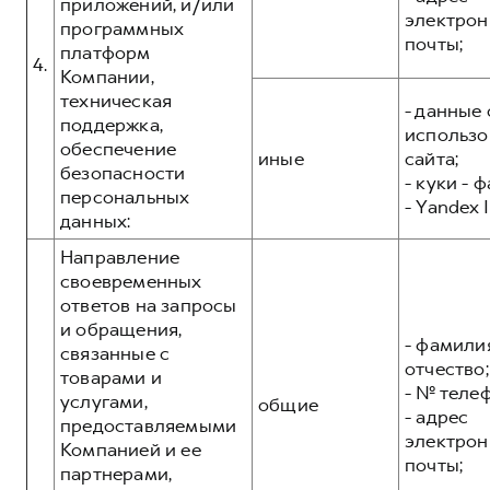
приложений, и/или
электрон
программных
почты;
платформ
4.
Компании,
техническая
- данные 
поддержка,
использо
обеспечение
иные
сайта;
безопасности
- куки - 
персональных
- Yandex I
данных:
Направление
своевременных
ответов на запросы
и обращения,
- фамилия
связанные с
отчество;
товарами и
- № теле
услугами,
общие
- адрес
предоставляемыми
электрон
Компанией и ее
почты;
партнерами,