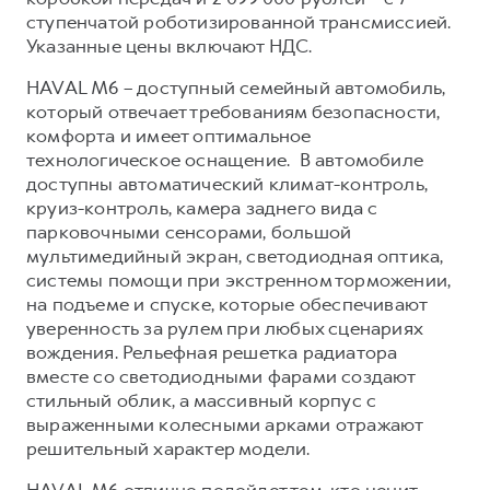
Сервис для корпоративных клиентов
ступенчатой роботизированной трансмиссией.
HAVAL Лизинг
АКСЕССУАРЫ HAVAL
Указанные цены включают НДС.
Автомобильные аксессуары
HAVAL M6 – доступный семейный автомобиль,
АКСЕССУАРЫ HAVAL
Коллекция CITY
который отвечает требованиям безопасности,
комфорта и имеет оптимальное
Автомобильные аксессуары
Коллекция Базовая
технологическое оснащение. В автомобиле
Коллекция CITY
Коллекция Детская
доступны автоматический климат-контроль,
круиз-контроль, камера заднего вида с
Коллекция Базовая
парковочными сенсорами, большой
Коллекция Детская
мультимедийный экран, светодиодная оптика,
системы помощи при экстренном торможении,
на подъеме и спуске, которые обеспечивают
уверенность за рулем при любых сценариях
вождения. Рельефная решетка радиатора
вместе со светодиодными фарами создают
стильный облик, а массивный корпус с
выраженными колесными арками отражают
решительный характер модели.
HAVAL M6 отлично подойдет тем, кто ценит