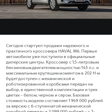
Тест-драйв
СЕРВИСНОЕ ОБСЛУЖИВАНИЕ
О дилере
Трейд-ин
Нулевое ТО
Контакты
DARGO
DARGO X
Программа «Помощь на дороге»
Наша команда
от 3 199 000 ₽
от 3 499 000 ₽
КРЕДИТ И СТРАХОВАНИЕ
Регламенты технического обслуживания
Кредитный калькулятор
Электронный ПТС
Сегодня стартуют продажи надежного и
Страхование
практичного кроссовера HAVAL M6. Первые
Кредит
автомобили уже поступили в официальные
ПОДДЕРЖКА
F7
F7X
дилерские центры. Кроссовер с 1,5-литровым
GWM Безопасность
от 2 899 000 ₽
от 3 599 000 ₽
бензиновым двигателем мощностью 143 л.с. и
КОРПОРАТИВНЫМ КЛИЕНТАМ
Гарантия HAVAL
максимальным крутящим моментом в 202 Н·м
будет доступен с механической и
Для малого бизнеса
Мобильное приложение GWM
роботизированной коробками передач на
Корпоративным клиентам
Программа «HAVAL Защита+»
выбор, в единственной комплектации и трех
цветах – белом, черном и сером. Базовая
Крупным корпоративным клиентам
Руководства по эксплуатации
стоимость модели составляет 1 949 000 рублей
POER
от 3 449 000 ₽
Система управления автопарком
Подписки
за версию с 6-ступенчатой механической
коробкой передач и 2 099 000 рублей – с 7-