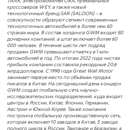
TANK, электромобилей ORA, премиальных
кроссоверов WEY, а также новый
технологичный бренд SAR (SALOON) – в
совокупности образуют сегмент современных
технологичных автомобилей в более чем 60
странах мира. В состав холдинга GWM входят 80
дочерних компаний, а штат включает более 60
000 человек. В течение шести лет подряд
продажи GWM превышают отметку в 1 млн
автомобилей в год. По итогам 2022 года чистая
прибыль компании составила рекордные 20,6
млрд долларов. С 1998 года Great Wall Motor
занимает первое место по объёмам продаж
пикапов в Китае. На сегодняшний день концерн
GWM создал глобальную сеть научно-
исследовательских подразделений, куда входят
центры в России, Китае, Японии, Германии,
Австрии и Южной Корее. Также компания
построила глобальную производственную сеть,
которая включает 10 заводов в Китае, 3 завода
полного цикла в России, Таиланде и Бразилии, а