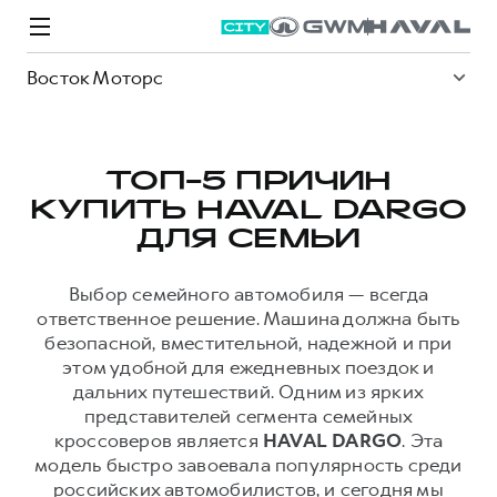
Восток Моторс
ТОП-5 ПРИЧИН
КУПИТЬ HAVAL DARGO
Модели
Покупателям
Владельцам
Спецпредложения
О дилере
ДЛЯ СЕМЬИ
Выбор семейного автомобиля — всегда
ВЫБОР И ПОКУПКА
СЕРВИС
СПЕЦПРЕДЛОЖЕНИЯ
БРЕНД HAVAL
ответственное решение. Машина должна быть
безопасной, вместительной, надежной и при
Автомобили в наличии
Все о сервисе
Покупателям
О бренде
этом удобной для ежедневных поездок и
Конфигуратор HAVAL
Запись на сервис
Владельцам
Новости
дальних путешествий. Одним из ярких
представителей сегмента семейных
M6
Аксессуары HAVAL
Моторное масло
О GWM
JOLION
кроссоверов является
HAVAL DARGO
. Эта
от 2 049 000 ₽
от 2 049 000 ₽
Каталоги и прайс-листы
Стоимость ТО
модель быстро завоевала популярность среди
российских автомобилистов, и сегодня мы
Программа «HAVAL Защита+»
ИНФОРМАЦИЯ О ДИЛЕРЕ