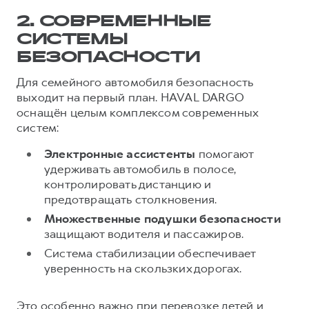
Сервис для корпоративных клиентов
2. СОВРЕМЕННЫЕ
HAVAL Лизинг
АКСЕССУАРЫ HAVAL
СИСТЕМЫ
Автомобильные аксессуары
БЕЗОПАСНОСТИ
АКСЕССУАРЫ HAVAL
Коллекция CITY
Для семейного автомобиля безопасность
Автомобильные аксессуары
Коллекция Базовая
выходит на первый план. HAVAL DARGO
оснащён целым комплексом современных
Коллекция CITY
Коллекция Детская
систем:
Коллекция Базовая
Электронные ассистенты
помогают
Коллекция Детская
удерживать автомобиль в полосе,
контролировать дистанцию и
предотвращать столкновения.
Множественные подушки безопасности
защищают водителя и пассажиров.
Система стабилизации обеспечивает
уверенность на скользких дорогах.
Это особенно важно при перевозке детей и