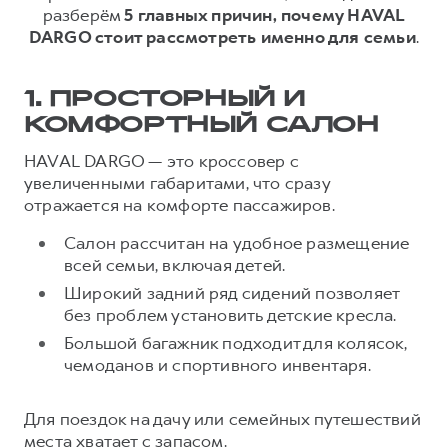
разберём
5 главных причин, почему HAVAL
Тест-драйв
СЕРВИСНОЕ ОБСЛУЖИВАНИЕ
О дилере
DARGO стоит рассмотреть именно для семьи
.
Трейд-ин
Нулевое ТО
Контакты
DARGO
DARGO X
Программа «Помощь на дороге»
Наша команда
1. ПРОСТОРНЫЙ И
от 3 199 000 ₽
от 3 499 000 ₽
КРЕДИТ И СТРАХОВАНИЕ
КОМФОРТНЫЙ САЛОН
Регламенты технического обслуживания
Кредитный калькулятор
Электронный ПТС
HAVAL DARGO — это кроссовер с
увеличенными габаритами, что сразу
Страхование
отражается на комфорте пассажиров.
Кредит
ПОДДЕРЖКА
Салон рассчитан на удобное размещение
F7
F7X
GWM Безопасность
от 2 899 000 ₽
от 3 599 000 ₽
всей семьи, включая детей.
КОРПОРАТИВНЫМ КЛИЕНТАМ
Гарантия HAVAL
Широкий задний ряд сидений позволяет
без проблем установить детские кресла.
Для малого бизнеса
Мобильное приложение GWM
Большой багажник подходит для колясок,
Корпоративным клиентам
Программа «HAVAL Защита+»
чемоданов и спортивного инвентаря.
Крупным корпоративным клиентам
Руководства по эксплуатации
POER
от 3 449 000 ₽
Система управления автопарком
Подписки
Для поездок на дачу или семейных путешествий
места хватает с запасом.