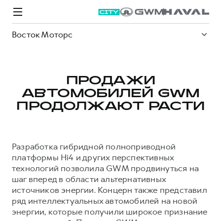
Восток Моторс
ПРОДАЖИ
АВТОМОБИЛЕЙ GWM
Модели
Покупателям
Владельцам
Спецпредложения
О дилере
ПРОДОЛЖАЮТ РАСТИ
ВЫБОР И ПОКУПКА
СЕРВИС
СПЕЦПРЕДЛОЖЕНИЯ
БРЕНД HAVAL
Разработка гибридной полноприводной
Автомобили в наличии
Все о сервисе
Покупателям
О бренде
платформы Hi4 и других перспективных
технологий позволила GWM продвинуться на
Конфигуратор HAVAL
Запись на сервис
Владельцам
Новости
шаг вперед в области альтернативных
M6
Аксессуары HAVAL
Моторное масло
О GWM
JOLION
источников энергии. Концерн также представил
от 2 049 000 ₽
от 2 049 000 ₽
ряд интеллектуальных автомобилей на новой
Каталоги и прайс-листы
Стоимость ТО
энергии, которые получили широкое признание
Программа «HAVAL Защита+»
ИНФОРМАЦИЯ О ДИЛЕРЕ