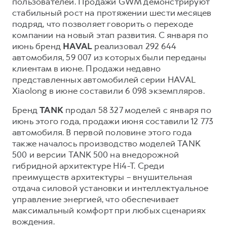
пользователей. Продажи GWM демонстрируют
стабильный рост на протяжении шести месяцев
Тест-драйв
СЕРВИСНОЕ ОБСЛУЖИВАНИЕ
О дилере
подряд, что позволяет говорить о переходе
Трейд-ин
Нулевое ТО
Контакты
компании на новый этап развития. С января по
DARGO
июнь бренд
HAVAL
реализовал 292 644
DARGO X
Программа «Помощь на дороге»
Наша команда
от 3 199 000 ₽
от 3 499 000 ₽
автомобиля, 59 007 из которых были переданы
КРЕДИТ И СТРАХОВАНИЕ
Регламенты технического обслуживания
клиентам в июне. Продажи недавно
представленных автомобилей серии HAVAL
Кредитный калькулятор
Электронный ПТС
Xiaolong в июне составили 6 098 экземпляров.
Страхование
Бренд
TANK
продал 58 327 моделей с января по
Кредит
ПОДДЕРЖКА
июнь этого года, продажи июня составили 12 773
F7
F7X
GWM Безопасность
автомобиля. В первой половине этого года
от 2 899 000 ₽
от 3 599 000 ₽
также началось производство моделей TANK
КОРПОРАТИВНЫМ КЛИЕНТАМ
Гарантия HAVAL
500 и версии TANK 500 на внедорожной
Для малого бизнеса
Мобильное приложение GWM
гибридной архитектуре Hi4-T. Среди
преимуществ архитектуры – внушительная
Корпоративным клиентам
Программа «HAVAL Защита+»
отдача силовой установки и интеллектуальное
Крупным корпоративным клиентам
Руководства по эксплуатации
управление энергией, что обеспечивает
POER
максимальный комфорт при любых сценариях
от 3 449 000 ₽
Система управления автопарком
Подписки
вождения.