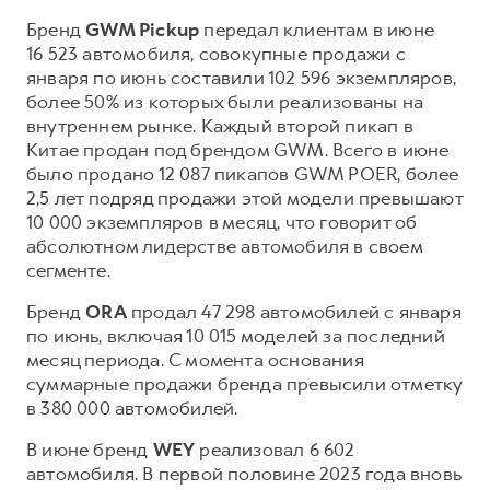
Сервис для корпоративных клиентов
Бренд
GWM Pickup
передал клиентам в июне
HAVAL Лизинг
АКСЕССУАРЫ HAVAL
16 523 автомобиля, совокупные продажи с
Автомобильные аксессуары
января по июнь составили 102 596 экземпляров,
более 50% из которых были реализованы на
АКСЕССУАРЫ HAVAL
Коллекция CITY
внутреннем рынке. Каждый второй пикап в
Автомобильные аксессуары
Коллекция Базовая
Китае продан под брендом GWM. Всего в июне
было продано 12 087 пикапов GWM POER, более
Коллекция CITY
Коллекция Детская
2,5 лет подряд продажи этой модели превышают
Коллекция Базовая
10 000 экземпляров в месяц, что говорит об
абсолютном лидерстве автомобиля в своем
Коллекция Детская
сегменте.
Бренд
ORA
продал 47 298 автомобилей с января
по июнь, включая 10 015 моделей за последний
месяц периода. С момента основания
суммарные продажи бренда превысили отметку
в 380 000 автомобилей.
В июне бренд
WEY
реализовал 6 602
автомобиля. В первой половине 2023 года вновь