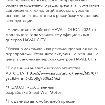
развитие модельного ряда, предлагая сочетание
современных технологий, высокого уровня
оснащения и адаптации к российским условиям
эксплуатации.
¹ Наличие автомобилей HAVAL JOLION 2026-го
модельного года уточняйте у официальных
дилеров HAVAL CITY
² Указана максимальная рекомендованная цена
перепродажи. Уточняйте актуальные розничные
цены в салонах дилерских центров HAVAL CITY.
³ По данным аналитического агентства
АВТОСТАТ
https://www.autostat.ru/news/61578/?
ysclid=mm3k15pj1g930823462
⁴ Л.Е.М.О.Н. - собственная
разработка Great Wall Motor
⁵ По данным автомобильной премии