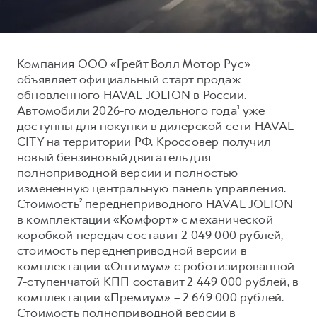
Тест-драйв
СЕРВИСНОЕ ОБСЛУЖИВАНИЕ
О дилере
Трейд-ин
Нулевое ТО
Контакты
Компания ООО «Грейт Волл Мотор Рус»
DARGO
DARGO X
Программа «Помощь на дороге»
Наша команда
от 3 199 000 ₽
от 3 499 000 ₽
объявляет официальный старт продаж
КРЕДИТ И СТРАХОВАНИЕ
Регламенты технического обслуживания
обновленного HAVAL JOLION в России.
Автомобили 2026-го модельного года¹ уже
Кредитный калькулятор
Электронный ПТС
доступны для покупки в дилерской сети HAVAL
Страхование
CITY на территории РФ. Кроссовер получил
новый бензиновый двигатель для
Кредит
ПОДДЕРЖКА
полноприводной версии и полностью
F7
F7X
GWM Безопасность
от 2 899 000 ₽
от 3 599 000 ₽
измененную центральную панель управления.
Стоимость² переднеприводного HAVAL JOLION
КОРПОРАТИВНЫМ КЛИЕНТАМ
Гарантия HAVAL
в комплектации «Комфорт» с механической
Для малого бизнеса
Мобильное приложение GWM
коробкой передач составит 2 049 000 рублей,
стоимость переднеприводной версии в
Корпоративным клиентам
Программа «HAVAL Защита+»
комплектации «Оптимум» с роботизированной
Крупным корпоративным клиентам
Руководства по эксплуатации
7-ступенчатой КПП составит 2 449 000 рублей, в
POER
от 3 449 000 ₽
Система управления автопарком GWM Fleet
Подписки
комплектации «Премиум» – 2 649 000 рублей.
Стоимость полноприводной версии в