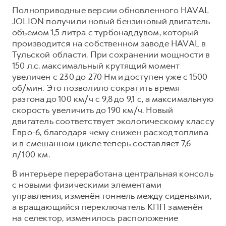
Полноприводные версии обновленного HAVAL
JOLION получили новый бензиновый двигатель
объемом 1,5 литра с турбонаддувом, который
производится на собственном заводе HAVAL в
Тульской области. При сохранении мощности в
150 л.с. максимальный крутящий момент
увеличен с 230 до 270 Нм и доступен уже с 1500
об/мин. Это позволило сократить время
разгона до 100 км/ч с 9,8 до 9,1 с, а максимальную
скорость увеличить до 190 км/ч. Новый
двигатель соответствует экологическому классу
Евро-6, благодаря чему снижен расход топлива
и в смешанном цикле теперь составляет 7,6
л/100 км.
В интерьере переработана центральная консоль
с новыми физическими элементами
управления, изменён тоннель между сиденьями,
а вращающийся переключатель КПП заменён
на селектор, изменилось расположение