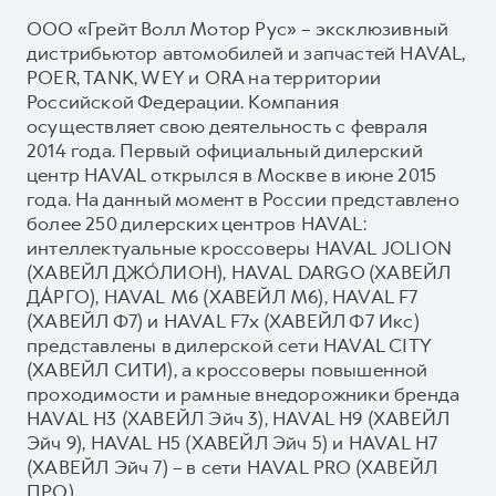
ООО «Грейт Волл Мотор Рус» – эксклюзивный
дистрибьютор автомобилей и запчастей HAVAL,
POER, TANK, WEY и ORA на территории
Российской Федерации. Компания
осуществляет свою деятельность с февраля
2014 года. Первый официальный дилерский
центр HAVAL открылся в Москве в июне 2015
года. На данный момент в России представлено
более 250 дилерских центров HAVAL:
интеллектуальные кроссоверы HAVAL JOLION
(ХАВЕЙЛ ДЖО́ЛИОН), HAVAL DARGO (ХАВЕЙЛ
ДА́РГО), HAVAL М6 (ХАВЕЙЛ M6), HAVAL F7
(ХАВЕЙЛ Ф7) и HAVAL F7x (ХАВЕЙЛ Ф7 Икс)
представлены в дилерской сети HAVAL CITY
(ХАВЕЙЛ СИТИ), а кроссоверы повышенной
проходимости и рамные внедорожники бренда
HAVAL H3 (ХАВЕЙЛ Эйч 3), HAVAL H9 (ХАВЕЙЛ
Эйч 9), HAVAL H5 (ХАВЕЙЛ Эйч 5) и HAVAL H7
(ХАВЕЙЛ Эйч 7) – в сети HAVAL PRO (ХАВЕЙЛ
ПРО).