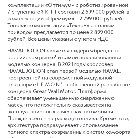
Сервис для корпоративных клиентов
комплектации «Оптимум» с роботизированной
HAVAL Лизинг
АКСЕССУАРЫ HAVAL
7-ступенчатой КПП составит 2 599 000 рублей, в
комплектации «Премиум» – 2 799 000 рублей.
Автомобильные аксессуары
Топовая комплектация «Техно+» с полным
АКСЕССУАРЫ HAVAL
Коллекция CITY
приводом предлагается по цене 2 899 000
рублей. Все цены указаны с учетом НДС.
Автомобильные аксессуары
Коллекция Базовая
HAVAL JOLION является лидером бренда на
Коллекция CITY
Коллекция Детская
российском рынке³ и самой локализованной
Коллекция Базовая
моделью концерна. В 2021 году кроссовер
Коллекция Детская
HAVAL JOLION стал первой моделью HAVAL,
построенной на современной модульной
платформе L.E.M.O.N.⁴ - собственной разработке
концерна Great Wall Motor. Платформа
обеспечивает уменьшенную снаряженную
массу, что положительно сказывается на
эксплуатационных качествах автомобиля.
Прежде всего – на расходе топлива. Кроме того,
архитектура подразумевает использование
полного спектра современных систем комфорта