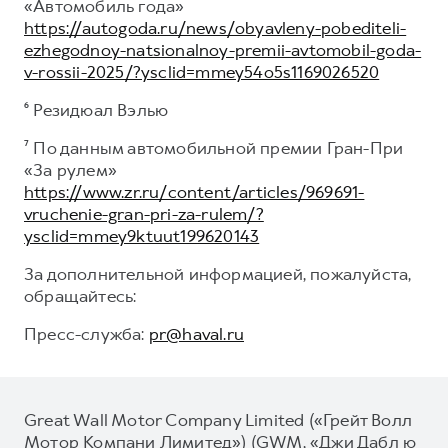
«Автомобиль года»
https://autogoda.ru/news/obyavleny-pobediteli-
ezhegodnoy-natsionalnoy-premii-avtomobil-goda-
v-rossii-2025/?ysclid=mmey54o5s1169026520
⁶ Резидюал Вэлью
⁷ По данным автомобильной премии Гран-При
«За рулем»
https://www.zr.ru/content/articles/969691-
vruchenie-gran-pri-za-rulem/?
ysclid=mmey9ktuut199620143
За дополнительной информацией, пожалуйста,
обращайтесь:
Пресс-служба:
pr@haval.ru
Great Wall Motor Company Limited («Грейт Волл
Мотор Компани Лимитед») (GWM, «Джи Дабл ю