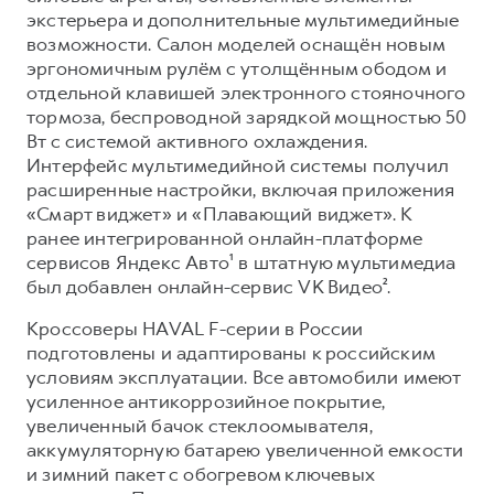
экстерьера и дополнительные мультимедийные
возможности. Салон моделей оснащён новым
эргономичным рулём с утолщённым ободом и
отдельной клавишей электронного стояночного
тормоза, беспроводной зарядкой мощностью 50
Вт с системой активного охлаждения.
Интерфейс мультимедийной системы получил
расширенные настройки, включая приложения
«Смарт виджет» и «Плавающий виджет». К
ранее интегрированной онлайн-платформе
сервисов Яндекс Авто¹ в штатную мультимедиа
был добавлен онлайн-сервис VK Видео².
Кроссоверы HAVAL F-серии в России
подготовлены и адаптированы к российским
условиям эксплуатации. Все автомобили имеют
усиленное антикоррозийное покрытие,
увеличенный бачок стеклоомывателя,
аккумуляторную батарею увеличенной емкости
и зимний пакет с обогревом ключевых