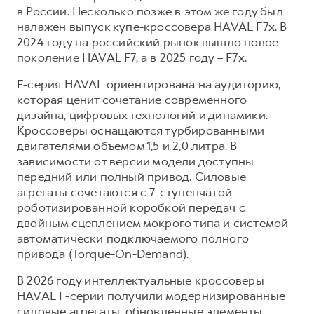
Сервис для корпоративных клиентов
в России. Несколько позже в этом же году был
HAVAL Лизинг
АКСЕССУАРЫ HAVAL
налажен выпуск купе-кроссовера HAVAL F7x. В
2024 году на российский рынок вышло новое
Автомобильные аксессуары
поколение HAVAL F7, а в 2025 году – F7x.
АКСЕССУАРЫ HAVAL
Коллекция CITY
F-серия HAVAL ориентирована на аудиторию,
Автомобильные аксессуары
Коллекция Базовая
которая ценит сочетание современного
дизайна, цифровых технологий и динамики.
Коллекция CITY
Коллекция Детская
Кроссоверы оснащаются турбированными
Коллекция Базовая
двигателями объемом 1,5 и 2,0 литра. В
Коллекция Детская
зависимости от версии модели доступны
передний или полный привод. Силовые
агрегаты сочетаются с 7-ступенчатой
роботизированной коробкой передач с
двойным сцеплением мокрого типа и системой
автоматически подключаемого полного
привода (Torque-On-Demand).
В 2026 году интеллектуальные кроссоверы
HAVAL F-серии получили модернизированные
силовые агрегаты, обновленные элементы