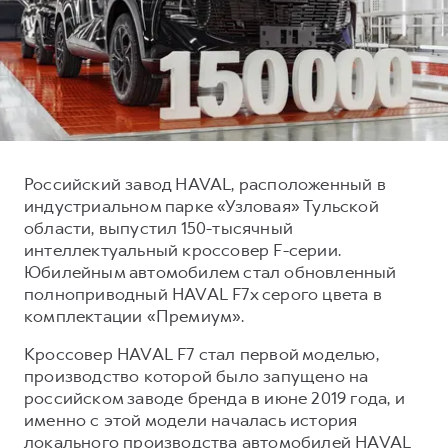
Тест-драйв
СЕРВИСНОЕ ОБСЛУЖИВАНИЕ
О дилере
Трейд-ин
Нулевое ТО
Контакты
DARGO
DARGO X
Программа «Помощь на дороге»
Наша команда
от 3 199 000 ₽
от 3 499 000 ₽
КРЕДИТ И СТРАХОВАНИЕ
Регламенты технического обслуживания
Кредитный калькулятор
Электронный ПТС
Российский завод HAVAL, расположенный в
Страхование
индустриальном парке «Узловая» Тульской
Кредит
ПОДДЕРЖКА
области, выпустил 150-тысячный
F7
F7X
интеллектуальный кроссовер F-серии.
GWM Безопасность
от 2 899 000 ₽
от 3 599 000 ₽
Юбилейным автомобилем стал обновленный
КОРПОРАТИВНЫМ КЛИЕНТАМ
Гарантия HAVAL
полноприводный HAVAL F7x серого цвета в
комплектации «Премиум».
Для малого бизнеса
Мобильное приложение GWM
Кроссовер HAVAL F7 стал первой моделью,
Корпоративным клиентам
Программа «HAVAL Защита+»
производство которой было запущено на
Крупным корпоративным клиентам
Руководства по эксплуатации
российском заводе бренда в июне 2019 года, и
POER
от 3 449 000 ₽
Система управления автопарком
Подписки
именно с этой модели началась история
локального производства автомобилей HAVAL