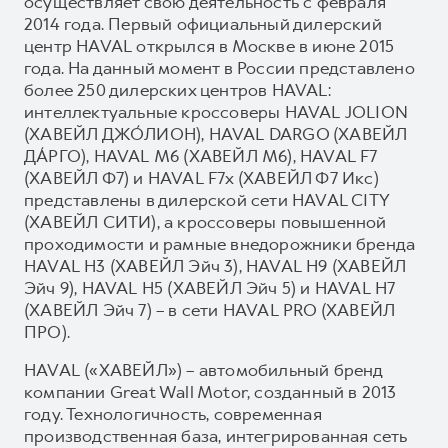
осуществляет свою деятельность с февраля
2014 года. Первый официальный дилерский
центр HAVAL открылся в Москве в июне 2015
года. На данный момент в России представлено
более 250 дилерских центров HAVAL:
интеллектуальные кроссоверы HAVAL JOLION
(ХАВЕЙЛ ДЖО́ЛИОН), HAVAL DARGO (ХАВЕЙЛ
ДА́РГО), HAVAL М6 (ХАВЕЙЛ M6), HAVAL F7
(ХАВЕЙЛ Ф7) и HAVAL F7x (ХАВЕЙЛ Ф7 Икс)
представлены в дилерской сети HAVAL CITY
(ХАВЕЙЛ СИТИ), а кроссоверы повышенной
проходимости и рамные внедорожники бренда
HAVAL H3 (ХАВЕЙЛ Эйч 3), HAVAL H9 (ХАВЕЙЛ
Эйч 9), HAVAL H5 (ХАВЕЙЛ Эйч 5) и HAVAL H7
(ХАВЕЙЛ Эйч 7) – в сети HAVAL PRO (ХАВЕЙЛ
ПРО).
HAVAL («ХАВЕЙЛ») – автомобильный бренд
компании Great Wall Motor, созданный в 2013
году. Технологичность, современная
производственная база, интегрированная сеть