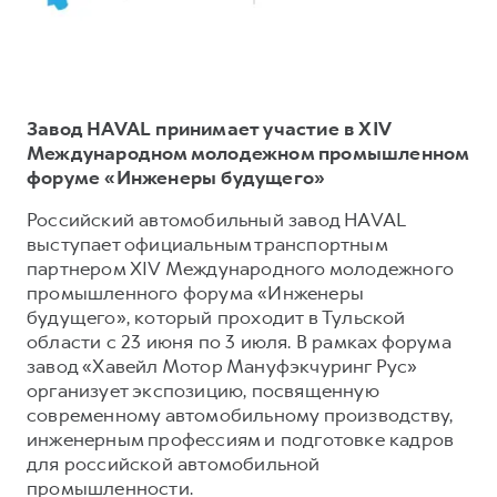
Тест-драйв
СЕРВИСНОЕ ОБСЛУЖИВАНИЕ
О дилере
Трейд-ин
Нулевое ТО
Контакты
DARGO
DARGO X
Программа «Помощь на дороге»
Наша команда
от 3 199 000 ₽
от 3 499 000 ₽
Завод HAVAL принимает участие в XIV
КРЕДИТ И СТРАХОВАНИЕ
Регламенты технического обслуживания
Международном молодежном промышленном
форуме «Инженеры будущего»
Кредитный калькулятор
Электронный ПТС
Страхование
Российский автомобильный завод HAVAL
выступает официальным транспортным
Кредит
ПОДДЕРЖКА
партнером XIV Международного молодежного
F7
F7X
GWM Безопасность
от 2 899 000 ₽
от 3 599 000 ₽
промышленного форума «Инженеры
будущего», который проходит в Тульской
КОРПОРАТИВНЫМ КЛИЕНТАМ
Гарантия HAVAL
области с 23 июня по 3 июля. В рамках форума
Для малого бизнеса
Мобильное приложение GWM
завод «Хавейл Мотор Мануфэкчуринг Рус»
организует экспозицию, посвященную
Корпоративным клиентам
Программа «HAVAL Защита+»
современному автомобильному производству,
Крупным корпоративным клиентам
Руководства по эксплуатации
инженерным профессиям и подготовке кадров
POER
для российской автомобильной
от 3 449 000 ₽
Система управления автопарком GWM Fleet
Подписки
промышленности.