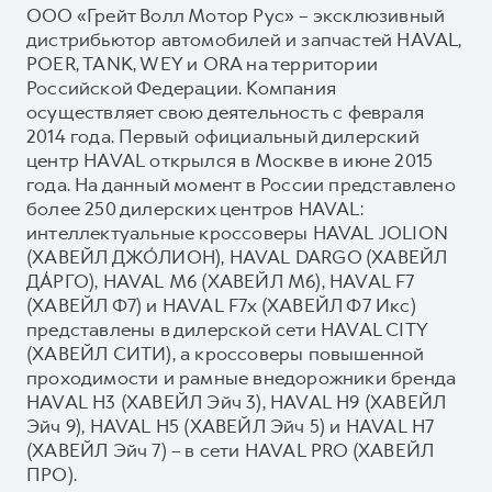
ООО «Грейт Волл Мотор Рус» – эксклюзивный
дистрибьютор автомобилей и запчастей HAVAL,
POER, TANK, WEY и ORA на территории
Российской Федерации. Компания
осуществляет свою деятельность с февраля
2014 года. Первый официальный дилерский
центр HAVAL открылся в Москве в июне 2015
года. На данный момент в России представлено
более 250 дилерских центров HAVAL:
интеллектуальные кроссоверы HAVAL JOLION
(ХАВЕЙЛ ДЖО́ЛИОН), HAVAL DARGO (ХАВЕЙЛ
ДА́РГО), HAVAL М6 (ХАВЕЙЛ M6), HAVAL F7
(ХАВЕЙЛ Ф7) и HAVAL F7x (ХАВЕЙЛ Ф7 Икс)
представлены в дилерской сети HAVAL CITY
(ХАВЕЙЛ СИТИ), а кроссоверы повышенной
проходимости и рамные внедорожники бренда
HAVAL H3 (ХАВЕЙЛ Эйч 3), HAVAL H9 (ХАВЕЙЛ
Эйч 9), HAVAL H5 (ХАВЕЙЛ Эйч 5) и HAVAL H7
(ХАВЕЙЛ Эйч 7) – в сети HAVAL PRO (ХАВЕЙЛ
ПРО).