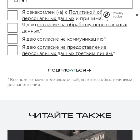
Email
Я ознакомлен (-а) с
Политикой обработки
Privacy
notice
персональных данных
и принимаю условия.
*
Я даю
согласие на обработку персональных
данных
.
*
Я даю
согласие на коммуникацию
.
*
Я даю
согласие на предоставление
персональных данных третьим лицам.
*
ПОДПИСАТЬСЯ
* Все поля, отмеченные звездочкой, являются обязательными
для заполнения.
ЧИТАЙТЕ ТАКЖЕ