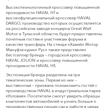
Сервис для корпоративных клиентов
Высокотехнологичный кроссовер повышенной
HAVAL Лизинг
АКСЕССУАРЫ HAVAL
проходимости HAVAL H7 и
Автомобильные аксессуары
высокофункциональный кроссовер HAVAL
DARGO, производство которых осуществляется
АКСЕССУАРЫ HAVAL
Коллекция CITY
на российском заводе концерна Great Wall
Автомобильные аксессуары
Коллекция Базовая
Motor в Тульской области, будут предоставлены
почетным гостям и участникам форума в
Коллекция CITY
Коллекция Детская
качестве трансфера. На стенде «Хавейл Мотор
Коллекция Базовая
Мануфэкчуринг Рус» также представлен
бестселлер бренда – городской кроссовер
Коллекция Детская
HAVAL JOLION и кроссовер повышенной
проходимости HAVAL H3.
Экспозиция бренда разделена на три
тематические зоны. Первая из них –
выставочная – призвана познакомить гостей с
производством HAVAL в индустриальном парке
«Узловая». Посетители смогут увидеть образцы
компонентов автомобилей и узнать больше о
производственных процессах и работе в цехах