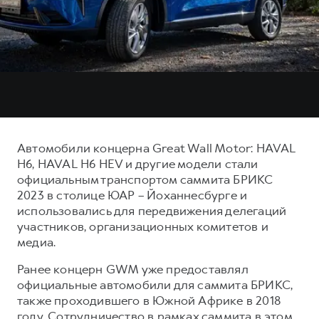
Тест-драйв
СЕРВИСНОЕ ОБСЛУЖИВАНИЕ
О дилере
Трейд-ин
Нулевое ТО
Контакты
DARGO
DARGO X
Программа «Помощь на дороге»
Наша команда
от 3 199 000 ₽
от 3 499 000 ₽
КРЕДИТ И СТРАХОВАНИЕ
Регламенты технического обслуживания
Кредитный калькулятор
Электронный ПТС
Страхование
Автомобили концерна Great Wall Motor: HAVAL
Кредит
ПОДДЕРЖКА
H6, HAVAL H6 HEV и другие модели стали
F7
F7X
официальным транспортом саммита БРИКС
GWM Безопасность
от 2 899 000 ₽
от 3 599 000 ₽
2023 в столице ЮАР – Йоханнесбурге и
КОРПОРАТИВНЫМ КЛИЕНТАМ
Гарантия HAVAL
использовались для передвижения делегаций
участников, организационных комитетов и
Для малого бизнеса
Мобильное приложение GWM
медиа.
Корпоративным клиентам
Программа «HAVAL Защита+»
Ранее концерн GWM уже предоставлял
Крупным корпоративным клиентам
Руководства по эксплуатации
официальные автомобили для саммита БРИКС,
POER
от 3 449 000 ₽
Система управления автопарком
Подписки
также проходившего в Южной Африке в 2018
году. Сотрудничество в рамках саммита в этом