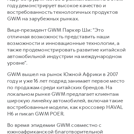
Сервис для корпоративных клиентов
году демонстрирует высокое качество и
HAVAL Лизинг
АКСЕССУАРЫ HAVAL
востребованность технологичных продуктов
GWM на зарубежных рынках.
Автомобильные аксессуары
Вице-президент GWM Паркер Ши: “Это
АКСЕССУАРЫ HAVAL
Коллекция CITY
отличная возможность представить наши
Автомобильные аксессуары
Коллекция Базовая
возможности и инновационные технологии, а
Коллекция CITY
Коллекция Детская
также продемонстрировать развитие китайской
автомобильной индустрии на международном
Коллекция Базовая
уровне”.
Коллекция Детская
GWM вышел на рынок Южной Африки в 2007
году и уже 16 лет подряд занимает первое место
по продажам среди китайских брендов. На
локальном рынке GWM предлагает клиентам
широкую линейку автомобилей, включая такие
востребованные модели, как кроссовер HAVAL
H6 и пикап GWM POER.
Во время эпидемии GWM совместно с
южноафриканской благотворительной