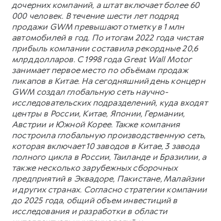
дочерних компаний, а штат включает более 60
000 человек. В течение шести лет подряд
продажи GWM превышают отметку в 1 млн
автомобилей в год. По итогам 2022 года чистая
прибыль компании составила рекордные 20,6
млрд долларов. С 1998 года Great Wall Motor
занимает первое место по объёмам продаж
пикапов в Китае. На сегодняшний день концерн
GWM создал глобальную сеть научно-
исследовательских подразделений, куда входят
центры в России, Китае, Японии, Германии,
Австрии и Южной Корее. Также компания
построила глобальную производственную сеть,
которая включает 10 заводов в Китае, 3 завода
полного цикла в России, Таиланде и Бразилии, а
также несколько зарубежных сборочных
предприятий в Эквадоре, Пакистане, Малайзии
и других странах. Согласно стратегии компании
до 2025 года, общий объем инвестиций в
исследования и разработки в области